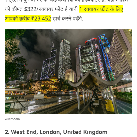
की कीमत $322/स्क्वायर फ़ीट है यानी
1 स्क्वायर फ़ीट के लिए
आपको क़रीब ₹23,452
ख़र्च करने पड़ेंगे.
wikimedia
2. West End, London, United Kingdom