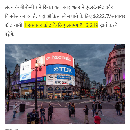
लंदन के बीचो-बीच में स्थित यह जगह शहर में एंटरटेनमेंट और
बिज़नेस का हब है. यहां ऑफ़िस स्पेस पाने के लिए $222.7/स्क्वायर
फ़ीट यानी
1 स्क्वायर फ़ीट के लिए लगभग ₹16,219
ख़र्च करने
पड़ेंगे.
wikipedia