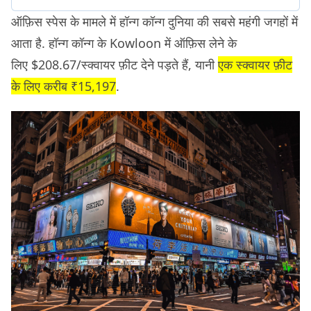
ऑफ़िस स्पेस के मामले में हॉन्ग कॉन्ग दुनिया की सबसे महंगी जगहों में
आता है. हॉन्ग कॉन्ग के Kowloon में ऑफ़िस लेने के
लिए $208.67/स्क्वायर फ़ीट देने पड़ते हैं, यानी
एक स्क्वायर फ़ीट
के लिए करीब ₹15,197
.