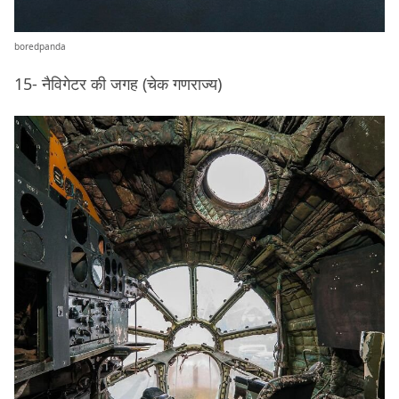
boredpanda
15- नैविगेटर की जगह (चेक गणराज्य)