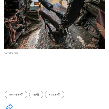
boredpanda
खूबसूरत तस्वीरें
तस्वीरें
दुर्लभ तस्वीरें