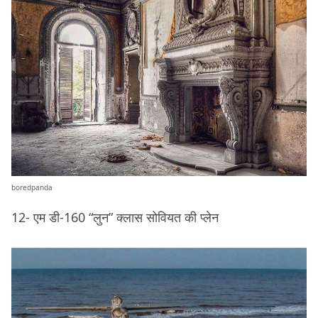
boredpanda
12- एम डी-160 “लुन” क्लास सोवियत की प्लेन