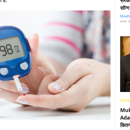
 है.
सरका
सॉन्ग
Maah
over 2
SOCI
Muk
Adan
कितनी