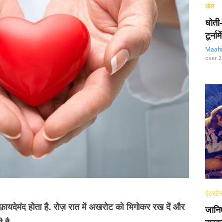
खेल
धोती
टूर्न
Maah
over 2
एंटरटेन
़ायदेमंद होता है. रोज़ रात में अखरोट को भिगोकर रख दें और
जानि