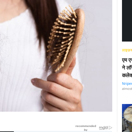
लाइफ़स
एम एस
ने लॉ
कलेक
Nripe
almost