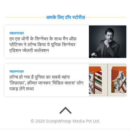
आपके लिए टॉप स्टोरीज़
लाइफ़स्टाइल
एम एस धोनी के सिग्नेचर के साथ मैन ऑफ़
प्लैटिनम ने लॉन्च किया ये यूनिक सिग्नेचर
एडिशन ज्वेलरी कलेक्शन
लाइफ़स्टाइल
लॉन्च हो गया है दुनिया का सबसे महंगा
‘लिफ़ाफ़ा’, क़ीमत जानकर ‘मिडिल क्लास’ लोग
पकड़ लेंगे माथा
© 2026 ScoopWhoop Media Pvt Ltd.