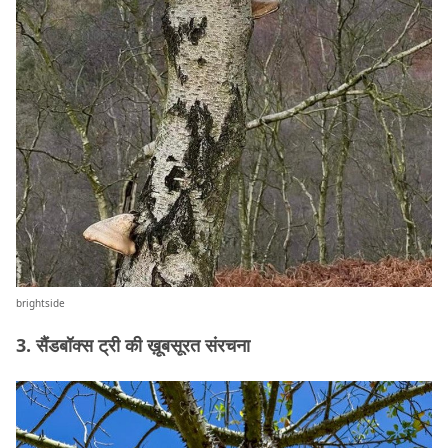
brightside
3. सैंडबॉक्स ट्री की ख़ूबसूरत संरचना