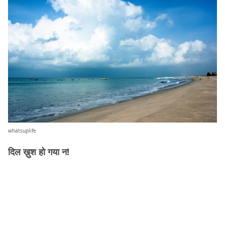
whatsuplife
दिल ख़ुश हो गया न!