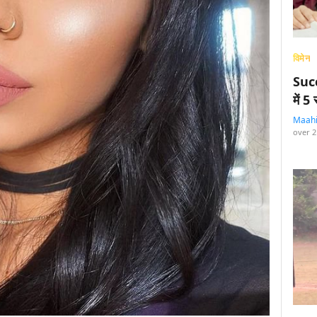
विमेन
Succ
में 
Maah
over 2