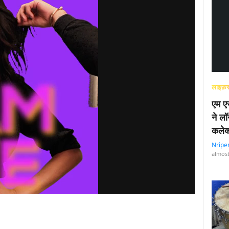
लाइफ़स
एम एस
ने लॉ
कलेक
Nripe
almost