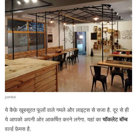
justdial
ये कैफ़े ख़ूबसूरत फूलों वाले गमले और लाइट्स से सजा है. दूर से ही
ये आपको अपनी ओर आकर्षित करने लगेगा. यहां का
चॉकलेट बॉम्ब
वर्ल्ड फ़ेमस है.