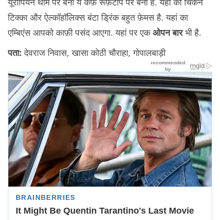
यूरोपियन थीम पर बना ये कैफ़े रूफ़टॉप पर बना है. यहां का चिकन
टिक्का और ऐल्कॉहॉलिक्स बंटा ड्रिंक बहुत फ़ेमस है. यहां का
एम्बिएंस आपको काफ़ी पसंद आएगा. यहां पर एक
ओपन बार
भी है.
पता:
देवराज निवास, खासा कोठी चौराहा, गोपालबाड़ी