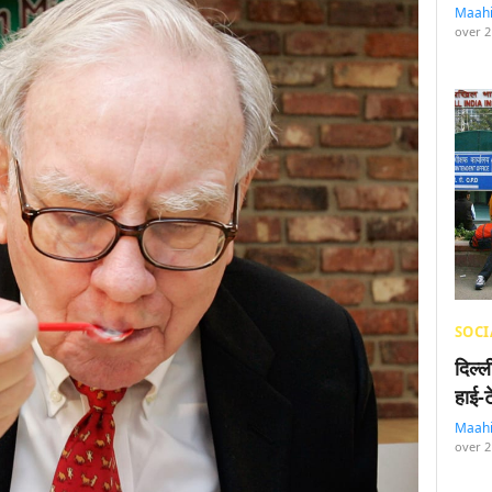
Maah
over 2
SOCI
दिल्
हाई-
Maah
over 2