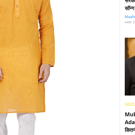
सरका
सॉन्ग
Maah
over 2
SOCI
Muk
Adan
कितनी