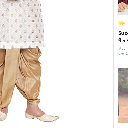
विमेन
Succ
में 
Maah
over 2