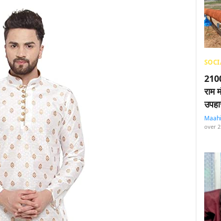
SOCI
2100
राम म
उपहा
Maah
over 2