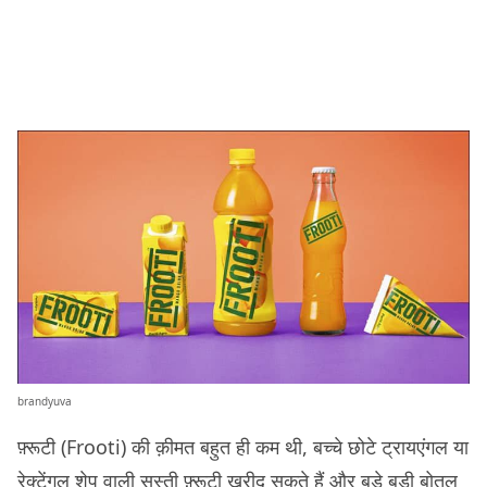
brandyuva
फ़्रूटी (Frooti) की क़ीमत बहुत ही कम थी, बच्चे छोटे ट्रायएंगल या
रेक्टेंगल शेप वाली सस्ती फ़्रूटी ख़रीद सकते हैं और बड़े बड़ी बोतल