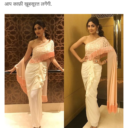
आप काफ़ी ख़ूबसूरत लगेंगी.