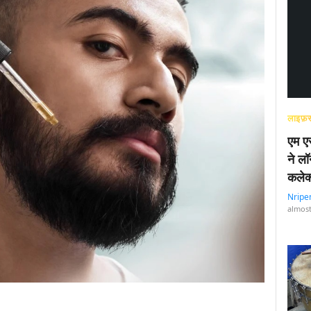
लाइफ़स
एम एस
ने लॉ
कलेक
Nripe
almost