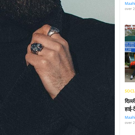
Maah
over 2
SOCI
दिल्
हाई-
Maah
over 2