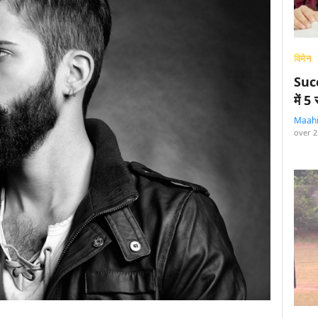
विमेन
Succ
में 
Maah
over 2