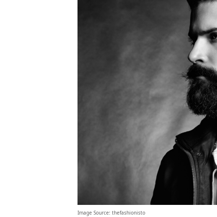
Image Source:
thefashionisto