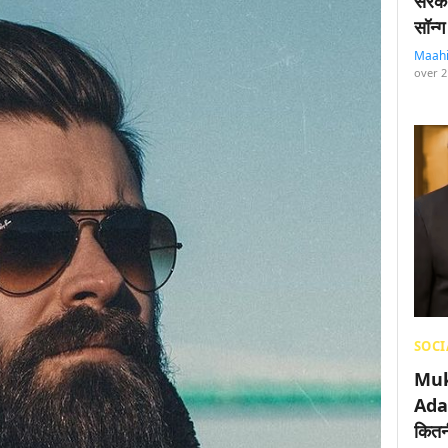
सरका
सॉन्ग
Maah
over 2
SOCI
Muk
Adan
कितनी