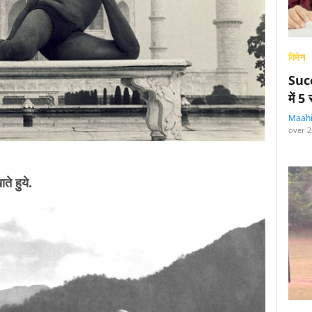
विमेन
Succ
में 
Maah
over 2
ते हुये.