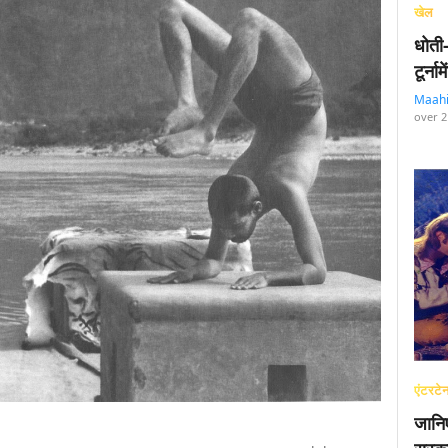
खेल
धोती
टूर्न
Maah
over 2
एंटरटेन
जानि