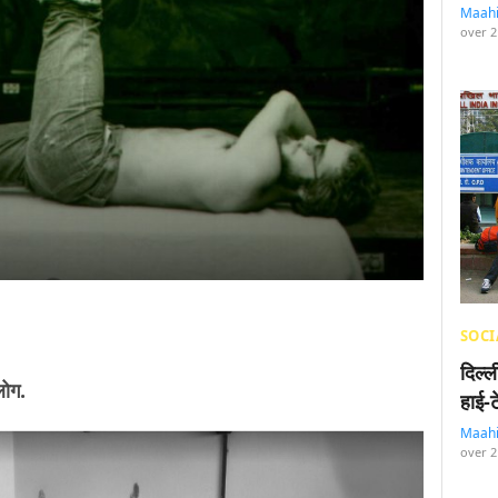
Maah
over 2
SOCI
दिल्
लोग.
हाई-
Maah
over 2