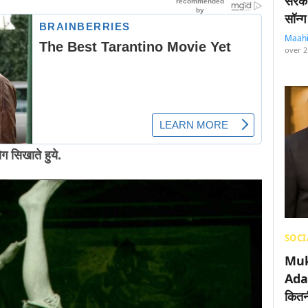
सरका
सॉन्ग
Maah
over 2
ोग सिखाते हुये.
SOCI
Muk
Adan
कितनी