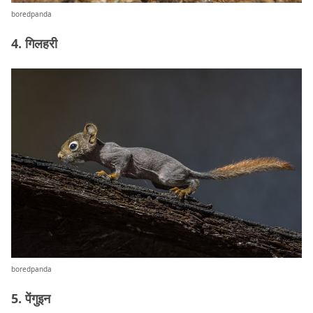
boredpanda
4. गिलहरी
boredpanda
5. पेंगुइन