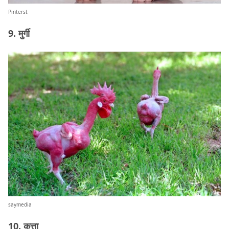
Pinterst
9. मुर्गी
saymedia
10. कुत्ता