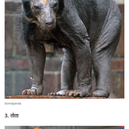
boredpanda
3. तोता