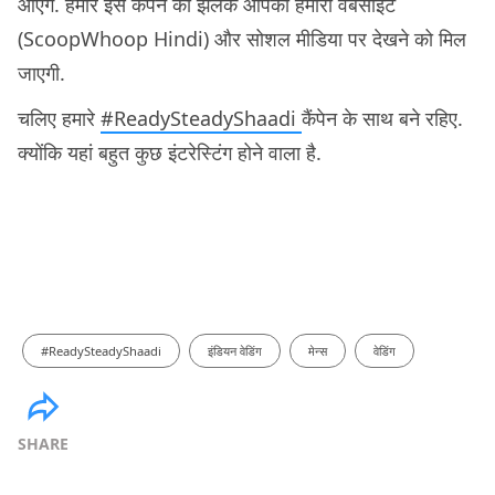
आएंगे. हमारे इस कैंपेन की झलक आपको हमारी वेबसाइट
(ScoopWhoop Hindi) और सोशल मीडिया पर देखने को मिल
जाएगी.
चलिए हमारे
#ReadySteadyShaadi
कैंपेन के साथ बने रहिए.
क्योंकि यहां बहुत कुछ इंटरेस्टिंग होने वाला है.
#ReadySteadyShaadi
इंडियन वेडिंग
मेन्स
वेडिंग
SHARE