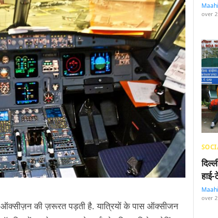
Maah
over 2
SOCI
दिल्
हाई-
Maah
over 2
ो ऑक्सीज़न की ज़रूरत पड़ती है. यात्रियों के पास ऑक्सीजन