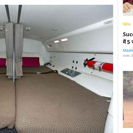
विमेन
Succ
में 
Maah
over 2