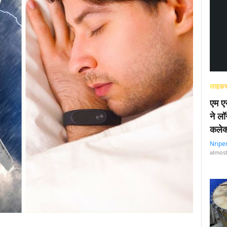
लाइफ़स
एम एस
ने लॉ
कलेक
Nripe
almost