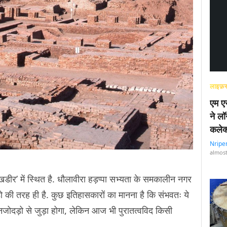
लाइफ़स
एम एस
ने लॉ
कलेक
Nripe
almost
प ‘खडीर’ में स्थित है. धौलावीरा हड़प्पा सभ्यता के समकालीन नगर
 तरह ही है. कुछ इतिहासकारों का मानना है कि संभवतः ये
ोहनजोदड़ो से जुड़ा होगा, लेकिन आज भी पुरातत्वविद किसी