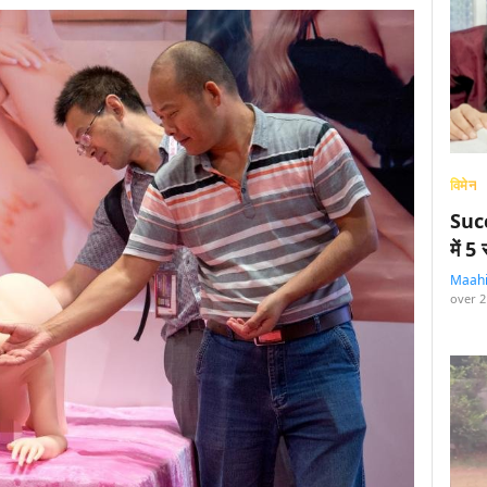
विमेन
Succ
में 
Maah
over 2