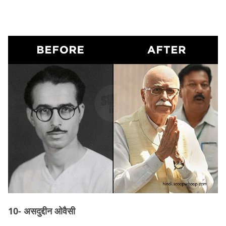
10- असदुद्दीन ओवैसी