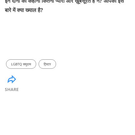
इन दोनों की कहानी कितनी प्यारी और ख़ूबसूरत है न? आपका इस
बारे में क्या ख्याल है?
LGBTQ समुदाय
ट्विटर
SHARE