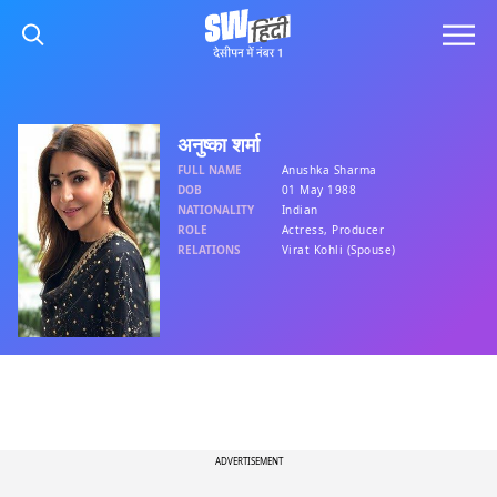
अनुष्का शर्मा
FULL NAME
Anushka Sharma
DOB
01 May 1988
NATIONALITY
Indian
ROLE
Actress, Producer
RELATIONS
Virat Kohli (Spouse)
ADVERTISEMENT