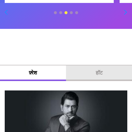
फ़्रेश
हॉट