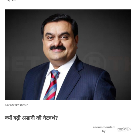
Greaterkashmir
क्‍यों बढ़ी अडानी की नेटवर्थ?