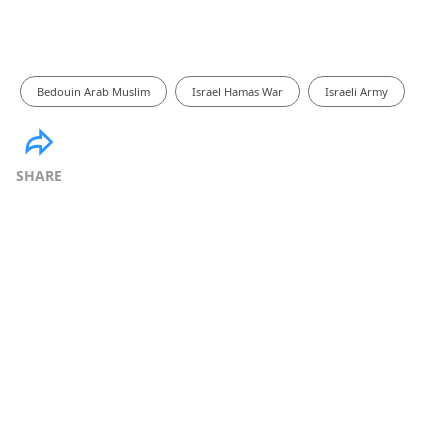
Bedouin Arab Muslim
Israel Hamas War
Israeli Army
SHARE