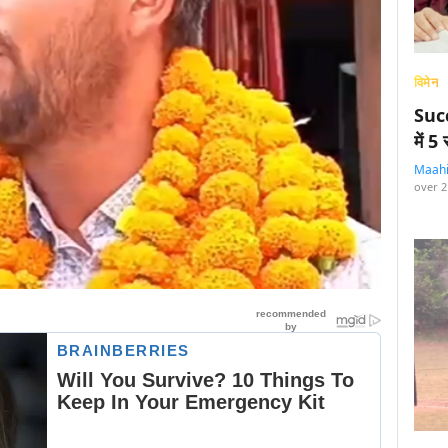
विमेन
Succ
में 
Maah
over 2