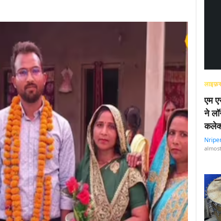
लाइफ़स
एम एस
ने लॉ
कलेक
Nripe
almost