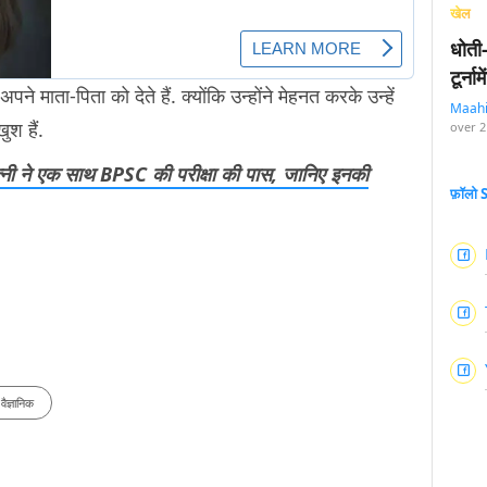
खेल
धोती
टूर्न
े माता-पिता को देते हैं. क्योंकि उन्होंने मेहनत करके उन्हें
Maah
ुश हैं.
over 2
नी ने एक साथ BPSC की परीक्षा की पास, जानिए इनकी
फ़ॉलो
वैज्ञानिक