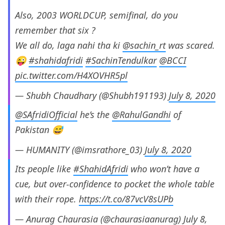
Also, 2003 WORLDCUP, semifinal, do you
remember that six ?
We all do, laga nahi tha ki
@sachin_rt
was scared.
😜
#shahidafridi
#SachinTendulkar
@BCCI
pic.twitter.com/H4XOVHR5pl
— Shubh Chaudhary (@Shubh191193)
July 8, 2020
@SAfridiOfficial
he’s the
@RahulGandhi
of
Pakistan 😅
— HUMANITY (@imsrathore_03)
July 8, 2020
Its people like
#ShahidAfridi
who won’t have a
cue, but over-confidence to pocket the whole table
with their rope.
https://t.co/87vcV8sUPb
— Anurag Chaurasia (@chaurasiaanurag)
July 8,