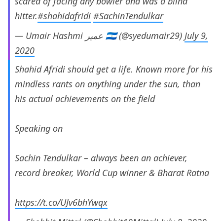
scared of facing any bowler and was a blind
hitter.
#shahidafridi
#SachinTendulkar
— Umair Hashmi ‌‌عمیر 🇮🇳 (@syedumair29)
July 9,
2020
Shahid Afridi should get a life. Known more for his
mindless rants on anything under the sun, than
his actual achievements on the field
Speaking on
Sachin Tendulkar – always been an achiever,
record breaker, World Cup winner & Bharat Ratna
https://t.co/UJv6bhYwqx