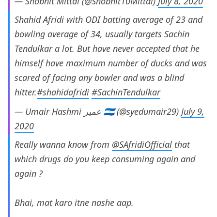
— Shobhit Mittal (@Shobhit10Mittal)
July 8, 2020
Shahid Afridi with ODI batting average of 23 and
bowling average of 34, usually targets Sachin
Tendulkar a lot. But have never accepted that he
himself have maximum number of ducks and was
scared of facing any bowler and was a blind
hitter.
#shahidafridi
#SachinTendulkar
— Umair Hashmi ‌‌عمیر 🇮🇳 (@syedumair29)
July 9,
2020
Really wanna know from
@SAfridiOfficial
that
which drugs do you keep consuming again and
again ?
Bhai, mat karo itne nashe aap.