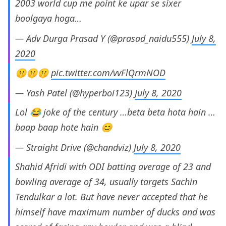
2003 world cup me point ke upar se sixer
boolgaya hoga…
— Adv Durga Prasad Y (@prasad_naidu555)
July 8,
2020
🤫🤫🤫
pic.twitter.com/vvFlQrmNOD
— Yash Patel (@hyperboi123)
July 8, 2020
Lol 😂 joke of the century …beta beta hota hain …
baap baap hote hain 😊
— Straight Drive (@chandviz)
July 8, 2020
Shahid Afridi with ODI batting average of 23 and
bowling average of 34, usually targets Sachin
Tendulkar a lot. But have never accepted that he
himself have maximum number of ducks and was