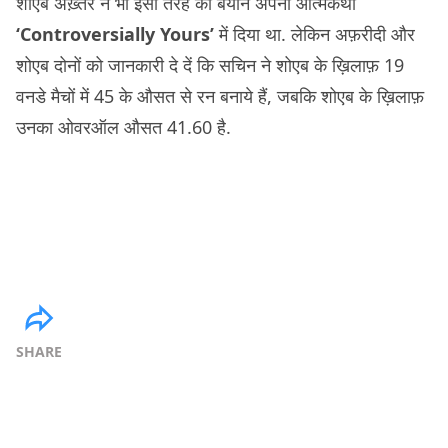
शोएब अख़्तर ने भी इसी तरह का बयान अपनी आत्मकथा
‘Controversially Yours’
में दिया था. लेकिन अफ़रीदी और
शोएब दोनों को जानकारी दे दें कि सचिन ने शोएब के ख़िलाफ़ 19
वनडे मैचों में 45 के औसत से रन बनाये हैं, जबकि शोएब के ख़िलाफ़
उनका ओवरऑल औसत 41.60 है.
SHARE