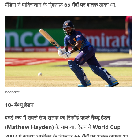
मेंडिस ने पाकिस्तान के ख़िलाफ़
65 गेंदों पर शतक
ठोका था.
icc-cricket
10- मैथ्यू हेडन
वर्ल्ड कप में सबसे तेज़ शतक का रिकॉर्ड पहले
मैथ्यू हेडन
(Mathew Hayden)
के नाम था. हेडन ने
World Cup
2007
में साउथ अफ़्रीका के ख़िलाफ़
66 गेंदों पर शतक
जमाया था.