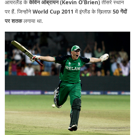
आयरलैंड के
केविन ओब्रायन (Kevin O’Brien)
तीसरे स्थान
पर हैं. जिन्होंने
World Cup 2011
में इंग्लैंड के ख़िलाफ़
50 गेंदों
पर शतक
लगाया था.