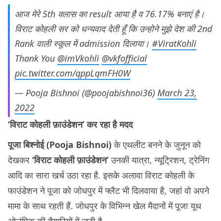
आज मेरे 5th क्लास का result आया है व 76.17% बनाएं है।
विराट कोहली सर को धन्यवाद देती हूँ कि उन्होने मुझे देश की 2nd
Rank वाली स्कूल में admission दिलाया।
#ViratKohli
Thank You
@imVkohli
@vkfofficial
pic.twitter.com/qppLqmFH0W
— Pooja Bishnoi (@poojabishnoi36)
March 23,
2022
‘विराट कोहली फ़ाउंडेशन’ कर रहा है मदद
पूजा बिश्नोई (Pooja Bishnoi)
के एथलीट बनने के जुनून को
देखकर
‘विराट कोहली फ़ाउंडेशन’
उनकी यात्रा, न्यूट्रिशन, ट्रेनिंग
आदि का सारा खर्च उठा रहा है. इसके अलावा विराट कोहली के
फाउंडेशन ने पूजा को जोधपुर में फ्लैट भी दिलवाया है, जहां वो अपने
मामा के साथ रहती हैं. जोधपुर के विभिन्न खेल मैदानों में पूजा यूथ
ओलंपिक की तैयारियों में जुटी है.