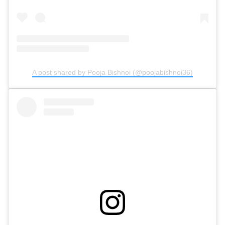
A post shared by Pooja Bishnoi (@poojabishnoi36)