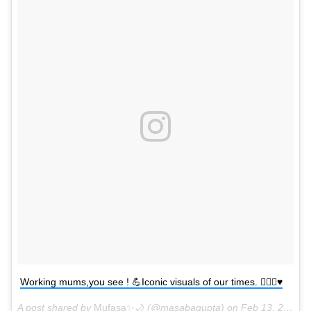
Working mums,you see ! 💪Iconic visuals of our times. 👌🏽😀♥️
A post shared by
Mufasa✨🌙
(@masabagupta) on
Feb 13, 2018 at 8:37pm PST