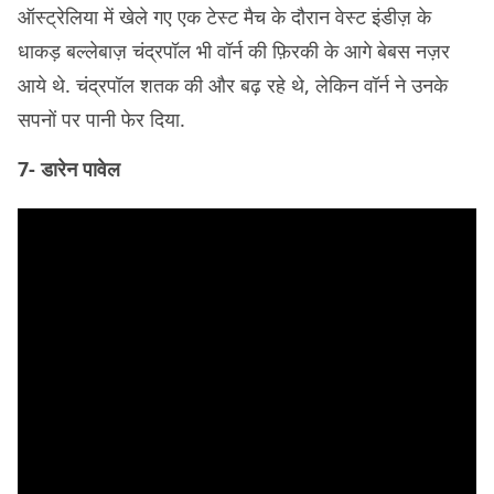
ऑस्ट्रेलिया में खेले गए एक टेस्ट मैच के दौरान वेस्ट इंडीज़ के
धाकड़ बल्लेबाज़ चंद्रपॉल भी वॉर्न की फ़िरकी के आगे बेबस नज़र
आये थे. चंद्रपॉल शतक की और बढ़ रहे थे, लेकिन वॉर्न ने उनके
सपनों पर पानी फेर दिया.
7- डारेन पावेल