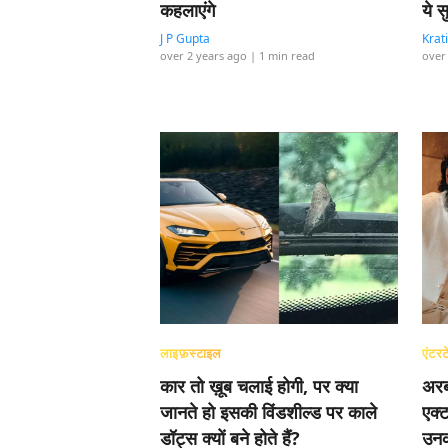
कहलाएंगे
ये स
J P Gupta
Krat
over 2 years ago
| 1 min read
over
लाइफ़स्टाइल
एंटरट
कार तो ख़ूब चलाई होगी, पर क्या
अरब
जानते हो इसकी विंडशील्ड पर काले
एक्
डॉट्स क्यों बने होते हैं?
उनक