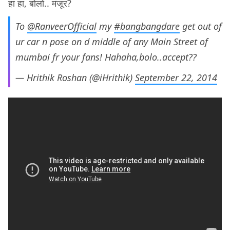
हा हा, बोलो.. मंजूर?
To
@RanveerOfficial
my
#bangbangdare
get out of
ur car n pose on d middle of any Main Street of
mumbai fr your fans! Hahaha,bolo..accept??
— Hrithik Roshan (@iHrithik)
September 22, 2014