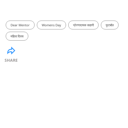
Dear Mentor
Womens Day
प्रेरणादायक कहानी
फुटबॉल
महिला दिवस
SHARE