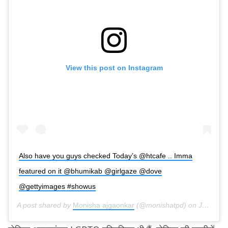
View this post on Instagram
Also have you guys checked Today’s @htcafe .. Imma
featured on it @bhumikab @girlgaze @dove
@gettyimages #showus
A post shared by
Monisha ajgaonkar
(@monishatpd) on
Jun 29, 2019 at 2:14am PDT