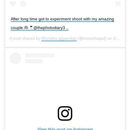
After long time got to experiment shoot with my amazing
couple 👰 🤵@thephotodiary3 ..
A post shared by
Monisha ajgaonkar
(@monishatpd) on
Dec 6, 2018 at 5:39am PST
View this post on Instagram