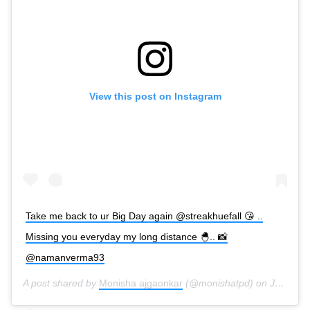
View this post on Instagram
Take me back to ur Big Day again @streakhuefall 😘 ..
Missing you everyday my long distance 🐣.. 📸
@namanverma93
A post shared by
Monisha ajgaonkar
(@monishatpd) on
Jul 4, 2019 at 3:46am PDT