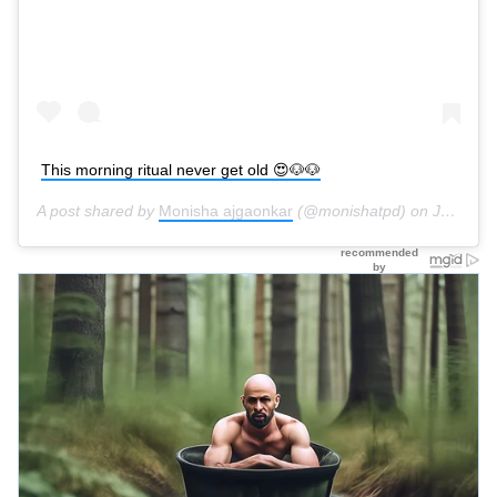
This morning ritual never get old 😍🐶🐶
A post shared by
Monisha ajgaonkar
(@monishatpd) on
Jul 2, 2019 at 10:31pm PDT