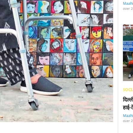
Maah
over 2
SOCI
दिल्
हाई-
Maah
over 2