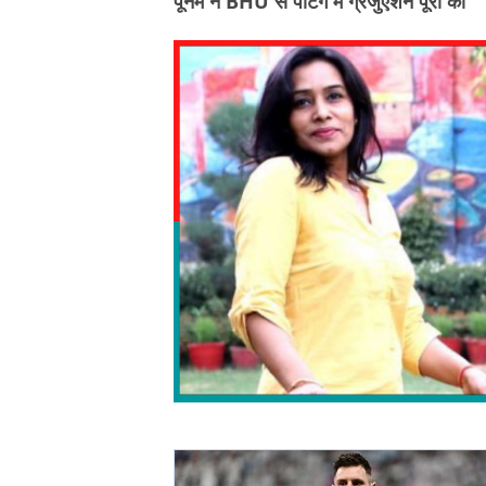
पूनम ने BHU से पेंटिंग में ग्रेजुएशन पूरी की