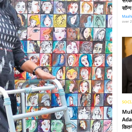
सरका
सॉन्ग
Maah
over 2
SOCI
Muk
Adan
कितनी