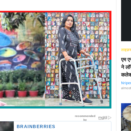
लाइफ़स
एम एस
ने लॉ
कलेक
Nripe
almost