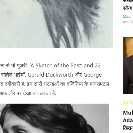
सरका
सॉन्ग
Maah
over 2
ताड़ना से भी गुज़रीं. ‘A Sketch of the Past’ and 22
 अपने सौतेले भाईयों, Gerald Duckworth और George
त स्वीकारी है. इन सारी घटनाओं का वर्जिनिया के मानसपटल
 साफ़ तौर पर देखा जा सकता है.
SOCI
Muk
Adan
कितनी