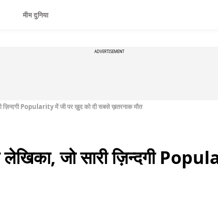
मीम दुनिया
ADVERTISEMENT
सारी ज़िन्दगी Popularity में जी पर ख़ुद को दी सबसे ख़तरनाक मौत
जबर लेखिका, जो सारी ज़िन्दगी Popula