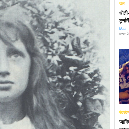
खेल
धोती
टूर्न
Maah
over 2
एंटरटेन
जानि