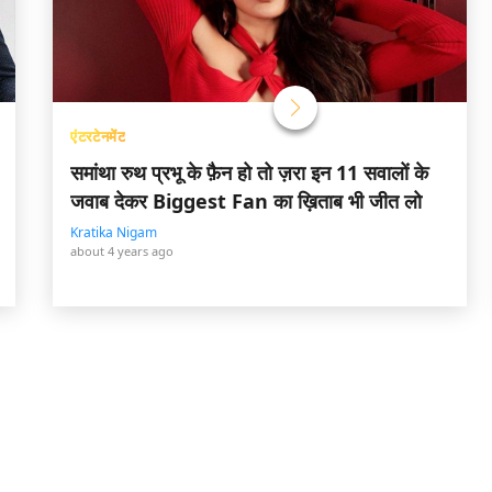
एंटरटेनमेंट
समांथा रुथ प्रभू के फ़ैन हो तो ज़रा इन 11 सवालों के
जवाब देकर Biggest Fan का ख़िताब भी जीत लो
Kratika Nigam
about 4 years ago