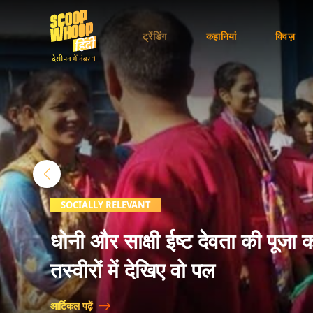
ट्रेंडिंग
कहानियां
क्विज़
SOCIALLY RELEVANT
धोनी और साक्षी ईष्ट देवता की पूजा करने प
तस्वीरों में देखिए वो पल
आर्टिकल पढ़ें