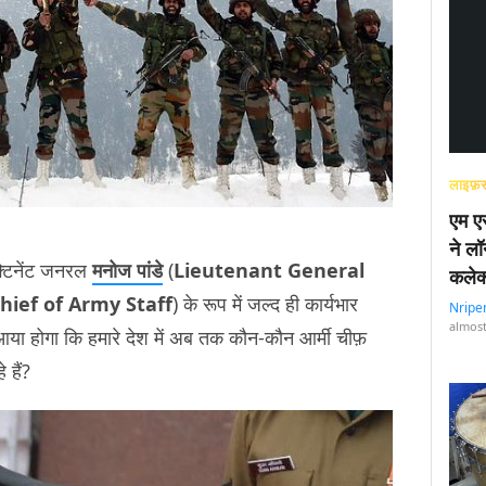
लाइफ़स
एम एस
ने लॉ
़्टिनेंट जनरल
मनोज पांडे
(
Lieutenant General
कलेक
hief of Army Staff
) के रूप में जल्द ही कार्यभार
Nripe
almost
 आया होगा कि हमारे देश में अब तक कौन-कौन आर्मी चीफ़
े हैं?