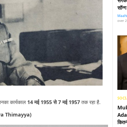
सरका
सॉन्ग
Maah
over 2
SOCI
 जिनका कार्यकाल
14 मई 1955 से 7 मई 1957
तक रहा है.
Muk
ayya Thimayya)
Adan
कितनी