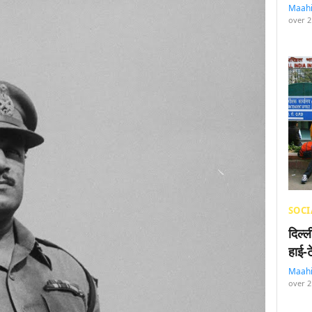
Maah
over 2
SOCI
दिल्
हाई-
Maah
over 2