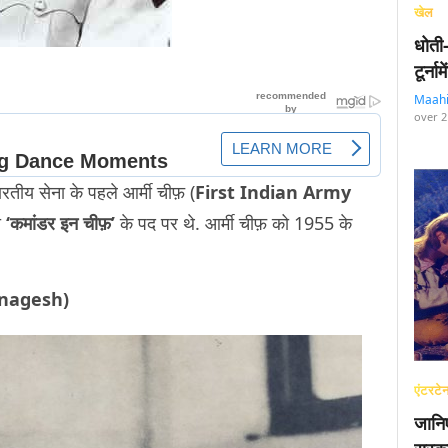
खेल
धोती
टूर्न
Maah
over 2
तीय सेना के पहले आर्मी चीफ़ (
First Indian Army
ा
‘कमांडर इन चीफ़’
के पद पर थे. आर्मी चीफ़ को 1955 के
 Srinagesh)
एंटरटेन
जानि