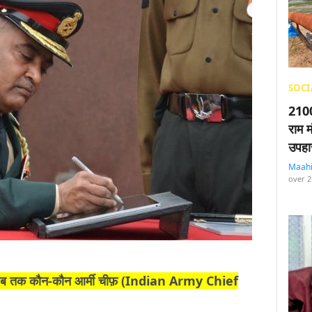
SOCI
2100
राम म
उपहा
Maah
over 2
 अब तक कौन-कौन आर्मी चीफ़ (Indian Army Chief