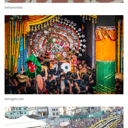
thehansindia
kalingatv.com