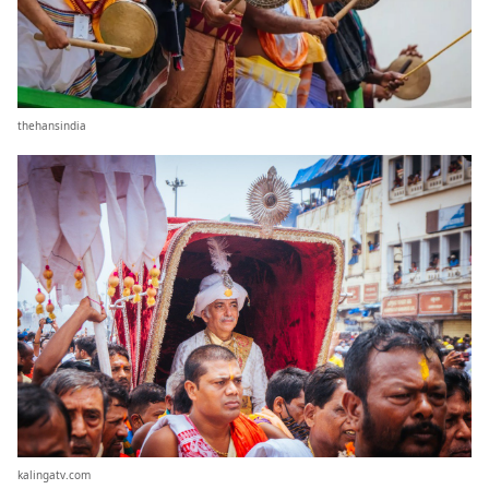
thehansindia
kalingatv.com