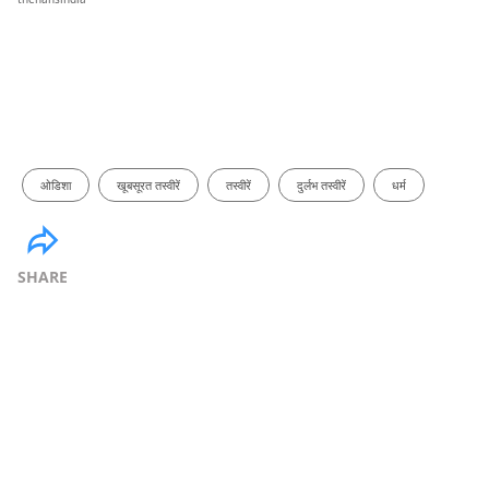
ओडिशा
खूबसूरत तस्वीरें
तस्वीरें
दुर्लभ तस्वीरें
धर्म
SHARE