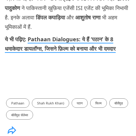
पादुकोण
ने पाकिस्तानी ख़ुफ़िया एजेंसी ISI एजेंट की भूमिका निभायी
है. इनके अलावा
डिंपल कपाड़िया
और
आशुतोष राणा
भी अहम
भूमिकाओं में हैं.
ये भी पढ़िए:
Pathaan Dialogues: ये हैं ‘पठान’ के 8
धमाकेदार डायलॉग्स, जिसने फ़िल्म को बनाया और भी दमदार
Pathaan
Shah Rukh Khan)
पठान
फिल्म
बॉलीवुड
बॉलीवुड सेलेब्स