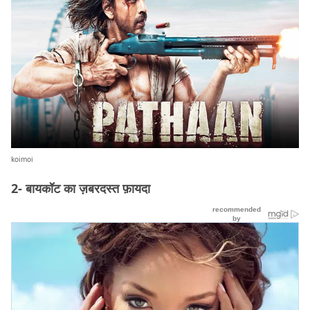
koimoi
2- बायकॉट का ज़बरदस्त फ़ायदा