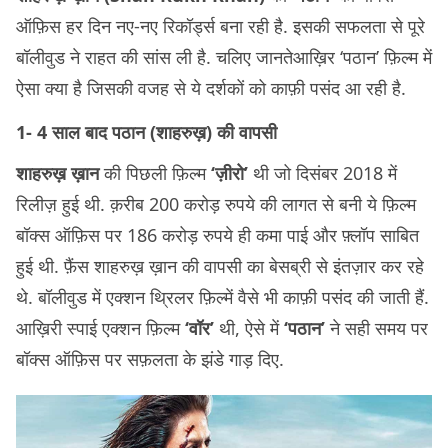
ऑफ़िस हर दिन नए-नए रिकॉर्ड्स बना रही है. इसकी सफलता से पूरे
बॉलीवुड ने राहत की सांस ली है. चलिए जानतेआख़िर ‘पठान’ फ़िल्म में
ऐसा क्या है जिसकी वजह से ये दर्शकों को काफ़ी पसंद आ रही है.
1- 4 साल बाद पठान (
शाहरुख़)
की वापसी
शाहरुख़ ख़ान
की पिछली फ़िल्म
‘ज़ीरो’
थी जो दिसंबर 2018 में
रिलीज़ हुई थी. क़रीब 200 करोड़ रुपये की लागत से बनी ये फ़िल्म
बॉक्स ऑफ़िस पर 186 करोड़ रुपये ही कमा पाई और फ़्लॉप साबित
हुई थी. फ़ैंस शाहरुख़ ख़ान की वापसी का बेसब्री से इंतज़ार कर रहे
थे. बॉलीवुड में एक्शन थ्रिलर फ़िल्में वैसे भी काफ़ी पसंद की जाती हैं.
आख़िरी स्पाई एक्शन फ़िल्म
‘वॉर’
थी, ऐसे में
‘पठान’
ने सही समय पर
बॉक्स ऑफ़िस पर सफ़लता के झंडे गाड़ दिए.