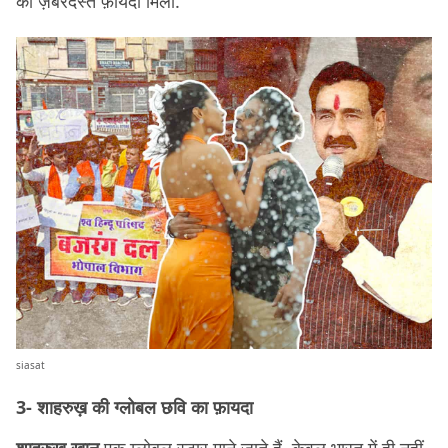
का ज़बरदस्त फ़ायदा मिला.
siasat
3- शाहरुख़ की ग्लोबल छवि का फ़ायदा