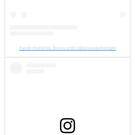
A post shared by Sourav joshi (@souravjoshivlogs)