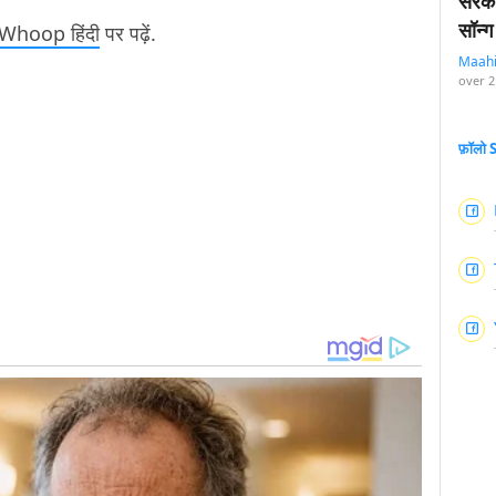
सरका
सॉन्ग
hoop हिंदी
पर पढ़ें.
Maah
over 2
फ़ॉलो