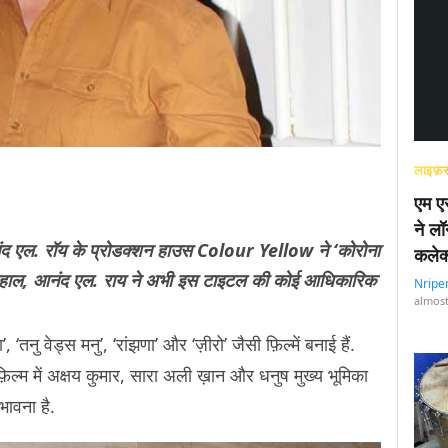
लाइफ़स
एम एस
ने लॉ
आनंद एल. रॉय के प्रोडक्शन हाउस Colour Yellow ने ‘कोरोना
कलेक
िलहाल, आनंद एल. राय ने अभी इस टाइटल की कोई आधिकारिक
Nripe
almost
 ‘तनु वेड्स मनु’, ‘रांझणा’ और ‘ज़ीरो’ जैसी फ़िल्में बनाई हैं.
इस फ़िल्म में अक्षय कुमार, सारा अली ख़ान और धनुष मुख्य भूमिका
ंभावना है.