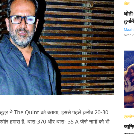
खेल
धोती
टूर्न
Maah
over 2
क सूत्र ने The Quint को बताया, इससे पहले क़रीब 20-30
एंटरटेन
्मीर हमारा है, धारा-370 और धारा- 35 A जैसे नामों को भी
जानि