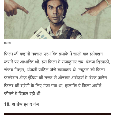
thirdi
फ़िल्‍म की कहानी नक्‍सल प्रभावित इलाके में सालों बाद इलेक्‍शन
कराने पर आधारित थी. इस फ़िल्‍म में राजकुमार राव, पंकज त्रिपाठी,
संजय मिश्रा, अंजली पाटिल जैसे कलाकार थे. ‘न्‍यूटन’ को फ़िल्‍म
फ़ेडरेशन ऑफ़ इंडिया की तरफ़ से ऑस्‍कर अवॉर्ड्स में ‘बेस्‍ट फ़ॉरेन
फ़िल्‍म’ की श्रेणी के लिए भेजा गया था, हालांकि ये फ़िल्म अवॉर्ड
जीतने में विफ़ल रही थी.
18. अ डेथ इन द गंज