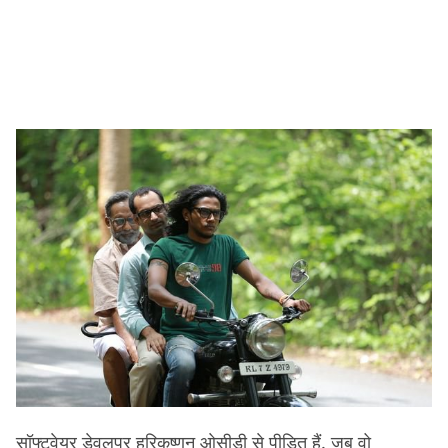
सॉफ्टवेयर डेवलपर हरिकृष्णन ओसीडी से पीड़ित हैं. जब वो