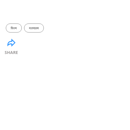
फिल्म
मलयालम
SHARE