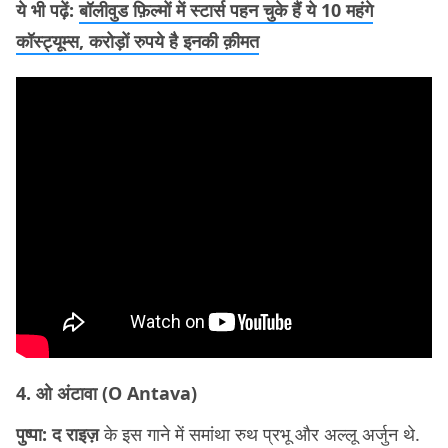
ये भी पढ़ें:
बॉलीवुड फ़िल्मों में स्टार्स पहन चुके हैं ये 10 महंगे
कॉस्ट्यूम्स, करोड़ों रुपये है इनकी क़ीमत
4. ओ अंटावा (O Antava)
पुष्पा: द राइज़
के इस गाने में समांथा रुथ प्रभू और अल्लू अर्जुन थे.