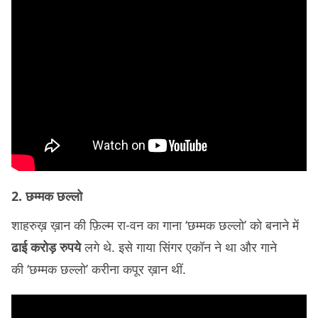
2. छम्मक छल्लो
शाहरुख़ ख़ान की फ़िल्म रा-वन का गाना ‘छम्मक छल्लो’ को बनाने में
ढाई करोड़ रुपये
लगे थे. इसे गाया सिंगर एकॉन ने था और गाने
की ‘छम्मक छल्लो’ करीना कपूर ख़ान थीं.