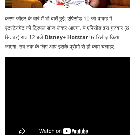
करण जौहर के बारे में भी बातें हुई. एपिसोड 10 जो वाकई में
एंटरटेनमेंट की ट्रिपल डोज लेकर आएगा. ये एपिसोड इस गुरुवार (8
सितंबर) रात 12 बजे
Disney+ Hotstar
पर रिलीज़ किया
जाएगा. तब तक के लिए आप इसके प्रोमो से ही काम चलाइए.