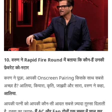
10. वरुण ने Rapid Fire Round में बताया कि कौन-हैं उनकी
फ़ेवरेट को-स्टार
करण ने पूछा, आपकी Onscreen Pairing किसके साथ सबसे
अच्छा है? आलिया, कियारा, कृति, जाह्नवी और सारा, वरुण ने कहा,
आलिया
.
आपकी पत्नी को आपकी कौन-सी आदत सबसे ज़्यादा ग़ुस्सा दिलाती
है. वरुण का जवाब-
मैं AC और Fan दोनों एक समय में चालू कर