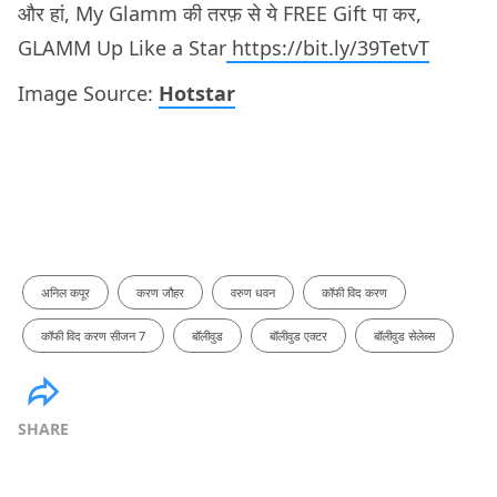
और हां, My Glamm की तरफ़ से ये FREE Gift पा कर,
GLAMM Up Like a Star
https://bit.ly/39TetvT
Image Source:
Hotstar
अनिल कपूर
करण जौहर
वरुण धवन
कॉफी विद करण
कॉफी विद करण सीजन 7
बॉलीवुड
बॉलीवुड एक्टर
बॉलीवुड सेलेब्स
SHARE