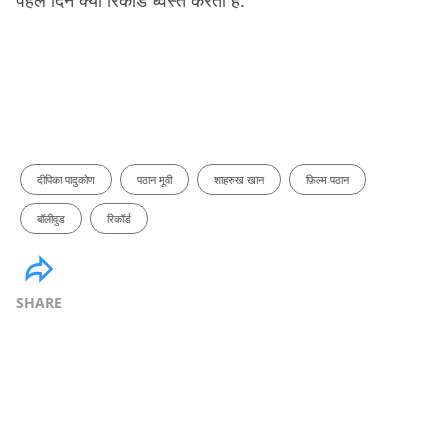
दीपिका पादुकोण
पठान मूवी
शाहरुख खान
फ़िल्म पठान
बॉलीवुड
रिकॉर्ड
SHARE