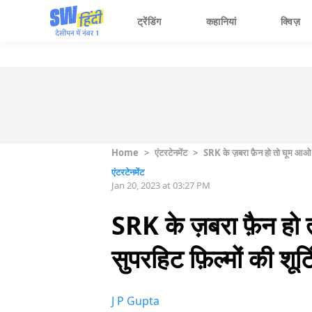
ट्रेंडिंग
कहानियां
क्विज़
Home
>
एंटरटेनमेंट
>
SRK के ज़बरा फ़ैन हो तो घूम आओ इ
एंटरटेनमेंट
Jan 20, 2023 at 03:27 PM
SRK के ज़बरा फ़ैन हो
सुपरहिट फ़िल्मों की शूटि
J P Gupta