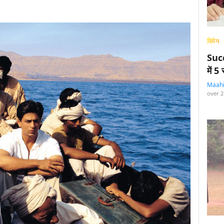
विमेन
Succ
में 
Maah
over 2