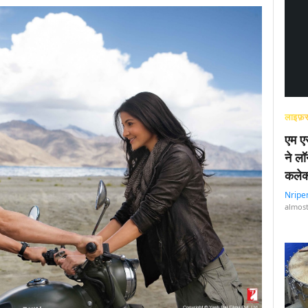
लाइफ़स
एम एस
ने लॉ
कलेक
Nripe
almost